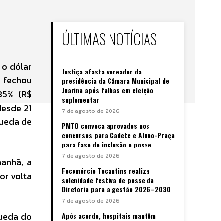
ÚLTIMAS NOTÍCIAS
 o dólar
Justiça afasta vereador da
a fechou
presidência da Câmara Municipal de
Juarina após falhas em eleição
,85% (R$
suplementar
desde 21
7 de agosto de 2026
queda de
PMTO convoca aprovados nos
concursos para Cadete e Aluno-Praça
para fase de inclusão e posse
7 de agosto de 2026
anhã, a
Fecomércio Tocantins realiza
or volta
solenidade festiva de posse da
Diretoria para a gestão 2026–2030
7 de agosto de 2026
queda do
Após acordo, hospitais mantêm