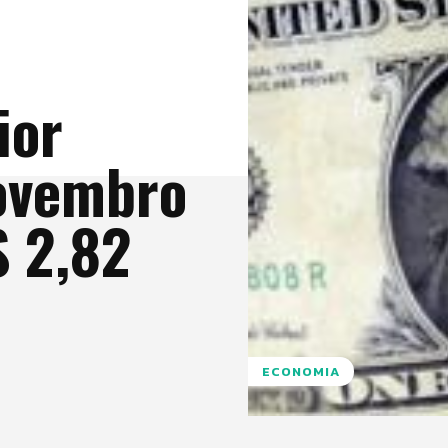
ior
ovembro
$ 2,82
ECONOMIA