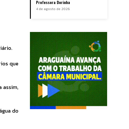
Professora Dorinha
4 de agosto de 2026
iário.
rios que
a assim,
 água do