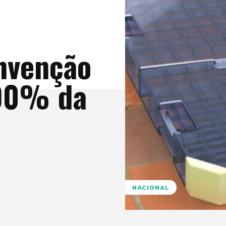
invenção
 90% da
NACIONAL