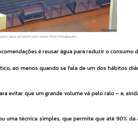
captar água do banho para reuso (Foto: Divulgação)
 recomendações é reusar água para reduzir o consumo d
ático, ao menos quando se fala de um dos hábitos diá
ara evitar que um grande volume vá pelo ralo – e, aind
ou uma técnica simples, que permite que até 90% da