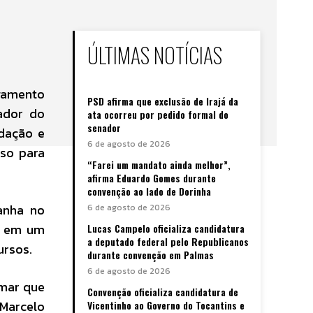
ÚLTIMAS NOTÍCIAS
lgamento
PSD afirma que exclusão de Irajá da
nador do
ata ocorreu por pedido formal do
senador
adação e
6 de agosto de 2026
sso para
“Farei um mandato ainda melhor”,
afirma Eduardo Gomes durante
convenção ao lado de Dorinha
panha no
6 de agosto de 2026
o em um
Lucas Campelo oficializa candidatura
a deputado federal pelo Republicanos
ursos.
durante convenção em Palmas
6 de agosto de 2026
rmar que
Convenção oficializa candidatura de
 Marcelo
Vicentinho ao Governo do Tocantins e