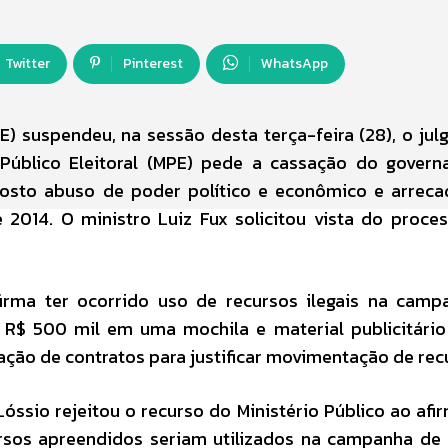
Twitter
Pinterest
WhatsApp
SE) suspendeu, na sessão desta terça-feira (28), o ju
 Público Eleitoral (MPE) pede a cassação do gover
posto abuso de poder político e econômico e arrec
 2014. O ministro Luiz Fux solicitou vista do proce
firma ter ocorrido uso de recursos ilegais na cam
 R$ 500 mil em uma mochila e material publicitári
mulação de contratos para justificar movimentação de rec
Lóssio rejeitou o recurso do Ministério Público ao afi
ursos apreendidos seriam utilizados na campanha de