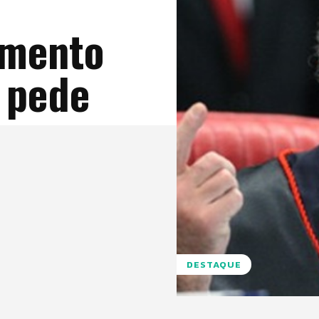
amento
 pede
DESTAQUE