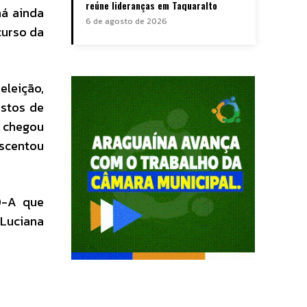
reúne lideranças em Taquaralto
há ainda
6 de agosto de 2026
curso da
eleição,
astos de
o chegou
escentou
30-A que
 Luciana