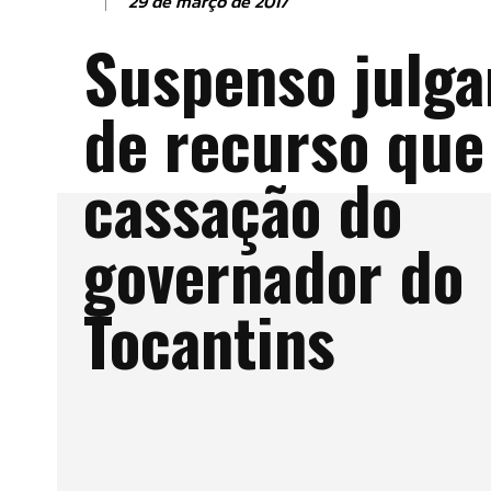
29 de março de 2017
Suspenso julg
de recurso que
cassação do
governador do
Tocantins