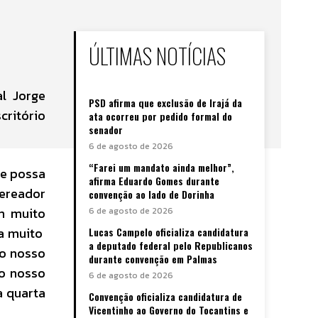
ÚLTIMAS NOTÍCIAS
l Jorge
PSD afirma que exclusão de Irajá da
critório
ata ocorreu por pedido formal do
senador
6 de agosto de 2026
“Farei um mandato ainda melhor”,
ue possa
afirma Eduardo Gomes durante
vereador
convenção ao lado de Dorinha
m muito
6 de agosto de 2026
ca muito
Lucas Campelo oficializa candidatura
a deputado federal pelo Republicanos
 o nosso
durante convenção em Palmas
o nosso
6 de agosto de 2026
a quarta
Convenção oficializa candidatura de
Vicentinho ao Governo do Tocantins e