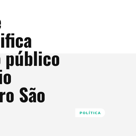
e
ifica
 público
io
rro São
POLÍTICA