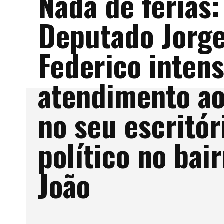
Nada de férias:
Deputado Jorg
Federico intens
atendimento ao
no seu escritór
político no bai
João