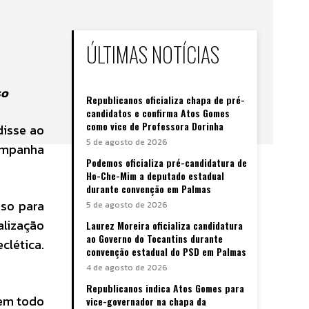
ÚLTIMAS NOTÍCIAS
so
Republicanos oficializa chapa de pré-
candidatos e confirma Atos Gomes
como vice de Professora Dorinha
disse ao
5 de agosto de 2026
ampanha
Podemos oficializa pré-candidatura de
Ho-Che-Mim a deputado estadual
durante convenção em Palmas
iso para
5 de agosto de 2026
alização
Laurez Moreira oficializa candidatura
ao Governo do Tocantins durante
clética.
convenção estadual do PSD em Palmas
4 de agosto de 2026
Republicanos indica Atos Gomes para
 em todo
vice-governador na chapa da