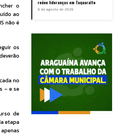
reúne lideranças em Taquaralto
ncher o
6 de agosto de 2026
buído ao
IS não é
eguir os
deverão
icada no
s – e se
urso de
da etapa
s apenas