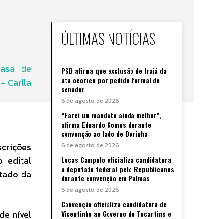
ÚLTIMAS NOTÍCIAS
PSD afirma que exclusão de Irajá da
ata ocorreu por pedido formal do
senador
6 de agosto de 2026
“Farei um mandato ainda melhor”,
afirma Eduardo Gomes durante
convenção ao lado de Dorinha
scrições
6 de agosto de 2026
 edital
Lucas Campelo oficializa candidatura
a deputado federal pelo Republicanos
stado da
durante convenção em Palmas
6 de agosto de 2026
Convenção oficializa candidatura de
de nível
Vicentinho ao Governo do Tocantins e