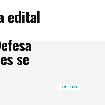
 edital
Defesa
ões se
POLÍTICA