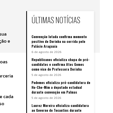
ÚLTIMAS NOTÍCIAS
 sua
Convenção lotada confirma momento
ção e
positivo de Dorinha na corrida pelo
Palácio Araguaia
6 de agosto de 2026
Republicanos oficializa chapa de pré-
soas
candidatos e confirma Atos Gomes
como vice de Professora Dorinha
arceria
5 de agosto de 2026
Podemos oficializa pré-candidatura de
Ho-Che-Mim a deputado estadual
durante convenção em Palmas
 e cada
5 de agosto de 2026
so
Laurez Moreira oficializa candidatura
ao Governo do Tocantins durante