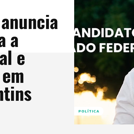
 anuncia
a a
al e
o em
ntins
POLÍTICA