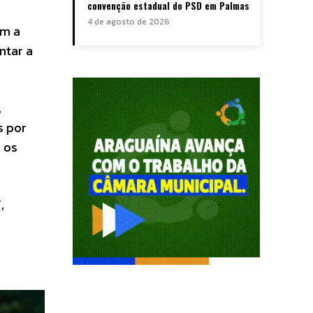
convenção estadual do PSD em Palmas
4 de agosto de 2026
om a
ntar a
,
s por
 os
,