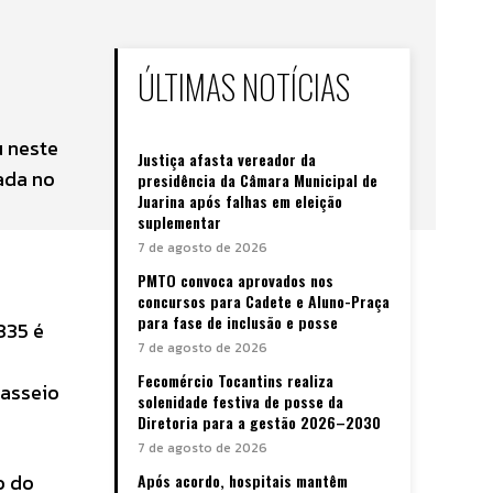
ÚLTIMAS NOTÍCIAS
u neste
Justiça afasta vereador da
ada no
presidência da Câmara Municipal de
Juarina após falhas em eleição
suplementar
7 de agosto de 2026
PMTO convoca aprovados nos
concursos para Cadete e Aluno-Praça
para fase de inclusão e posse
335 é
7 de agosto de 2026
Fecomércio Tocantins realiza
passeio
solenidade festiva de posse da
Diretoria para a gestão 2026–2030
7 de agosto de 2026
o do
Após acordo, hospitais mantêm