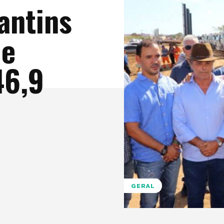
antins
de
46,9
GERAL