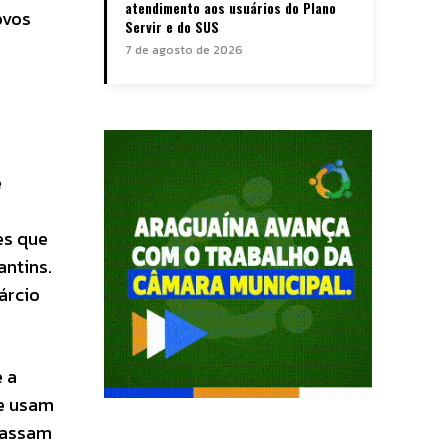
atendimento aos usuários do Plano
ovos
Servir e do SUS
7 de agosto de 2026
e
es que
antins.
árcio
e a
ue usam
passam