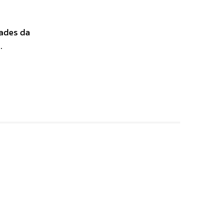
dades da
.