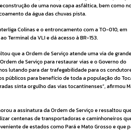
 reconstrução de uma nova capa asfáltica, bem como n
scoamento da água das chuvas pista.
interliga Colinas e o entroncamento com a TO-010, em
 ao Terminal da VLI e dá acesso à BR-153.
saltou que a Ordem de Serviço atende uma via de grand
a Ordem de Serviço para restaurar vias e o Governo do
mos lutando para dar trafegabilidade para os condutor
os públicos para benefício de toda a população do Toc
das sinta orgulho das vias tocantinenses”, afirmou M
orou a assinatura da Ordem de Serviço e ressaltou qu
uilizar centenas de transportadoras e caminhoneiros q
roveniente de estados como Pará e Mato Grosso e que 