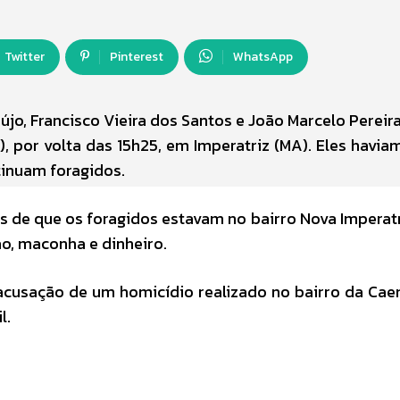
Twitter
Pinterest
WhatsApp
újo, Francisco Vieira dos Santos e João Marcelo Pereir
), por volta das 15h25, em Imperatriz (MA). Eles havia
tinuam foragidos.
es de que os foragidos estavam no bairro Nova Imperat
ão, maconha e dinheiro.
 acusação de um homicídio realizado no bairro da Cae
l.