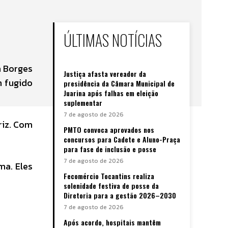
ÚLTIMAS NOTÍCIAS
a Borges
Justiça afasta vereador da
m fugido
presidência da Câmara Municipal de
Juarina após falhas em eleição
suplementar
7 de agosto de 2026
riz. Com
PMTO convoca aprovados nos
concursos para Cadete e Aluno-Praça
para fase de inclusão e posse
7 de agosto de 2026
ma. Eles
Fecomércio Tocantins realiza
solenidade festiva de posse da
Diretoria para a gestão 2026–2030
7 de agosto de 2026
Após acordo, hospitais mantêm