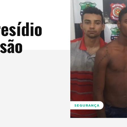
resídio
 são
SEGURANÇA