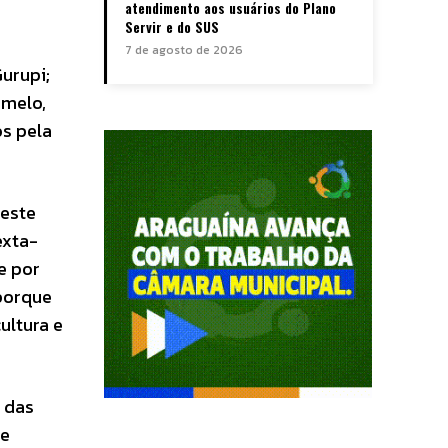
atendimento aos usuários do Plano
Servir e do SUS
7 de agosto de 2026
Gurupi;
amelo,
os pela
neste
exta-
e por
“porque
ultura e
s das
de