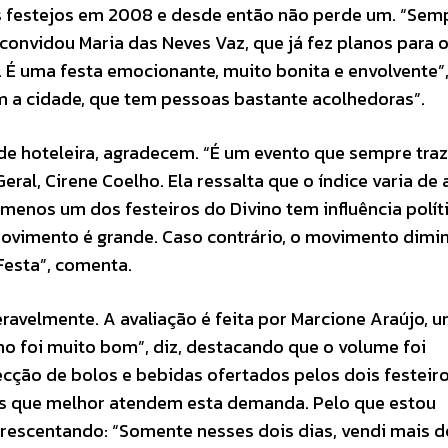
os festejos em 2008 e desde então não perde um. “Sem
convidou Maria das Neves Vaz, que já fez planos para 
a. É uma festa emocionante, muito bonita e envolvente”
m a cidade, que tem pessoas bastante acolhedoras”.
de hoteleira, agradecem. “É um evento que sempre traz
eral, Cirene Coelho. Ela ressalta que o índice varia de
 menos um dos festeiros do Divino tem influência polít
movimento é grande. Caso contrário, o movimento dimi
esta”, comenta.
ravelmente. A avaliação é feita por Marcione Araújo, 
no foi muito bom”, diz, destacando que o volume foi
cção de bolos e bebidas ofertados pelos dois festeiro
s que melhor atendem esta demanda. Pelo que estou
crescentando: “Somente nesses dois dias, vendi mais 