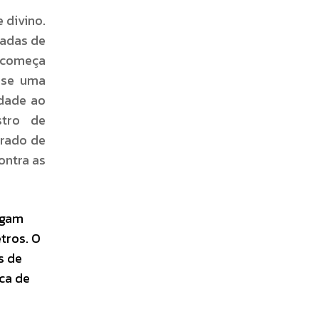
 divino.
vadas de
o começa
a-se uma
idade ao
stro de
irado de
ontra as
egam
tros. O
s de
ca de