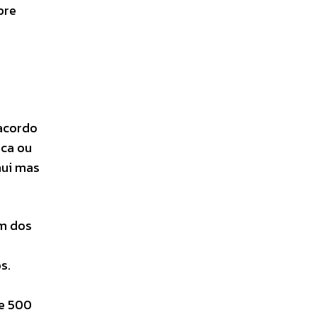
pre
o
,
 acordo
ica ou
nui mas
um dos
s.
de 500