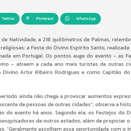
Twitter
Pinterest
WhatsApp
e de Natividade, a 218 quilômetros de Palmas, relem
eligiosas: a Festa do Divino Espírito Santo, realizada
inada em Portugal. Os pontos auge do evento – as F
ino – atraem a cada ano mais turistas de outras c
 Divino Artur Ribeiro Rodrigues e como Capitão do
eríodo ainda não chega a provocar aumentos expres
escente de pessoas de outras cidades”, observa a hist
o do evento há anos. Segundo ela, os Festejos do D
pesquisadores de outros estados, além de propiciar o
es. “Geralmente escolhem essa oportunidade com o i