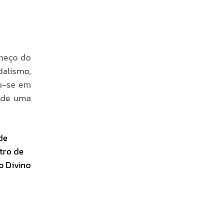
omeço do
alismo,
eu-se em
o de uma
de
tro de
o Divino