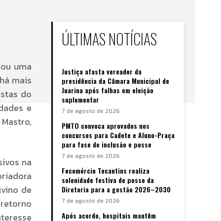
ÚLTIMAS NOTÍCIAS
brou uma
Justiça afasta vereador da
 há mais
presidência da Câmara Municipal de
Juarina após falhas em eleição
estas do
suplementar
idades e
7 de agosto de 2026
 Mastro,
PMTO convoca aprovados nos
concursos para Cadete e Aluno-Praça
para fase de inclusão e posse
7 de agosto de 2026
sivos na
Fecomércio Tocantins realiza
oriadora
solenidade festiva de posse da
ivino de
Diretoria para a gestão 2026–2030
7 de agosto de 2026
 retorno
Após acordo, hospitais mantêm
nteresse