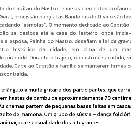
sta do Capitão do Mastro reúne os elementos profano e
eral, procissão na qual as Bandeiras do Divino são le
recadando “esmolas”. O momento dedicado ao Capitã
dão se desloca até a casa do festeiro, onde inici
e a esposa, Rainha do Mastro, desafiam a lei da grav
entro histórico da cidade, em cima de um ma
pirâmide. Durante o trajeto, o mastro é sacudido, v
idade. Cabe ao Capitão e família se manterem firmes c
escontraída.
riângulo e muita gritaria dos participantes, que carr
as em hastes de bambu de aproximadamente 70 centíme
i. As chamas partem de pequenas bases feitas em casca
azeite de mamona. Um grupo de sússia – dança folclóri
animação e sensualidade dos integrantes.