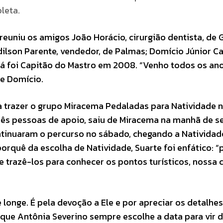
leta.
reuniu os amigos João Horácio, cirurgião dentista, de 
Adilson Parente, vendedor, de Palmas; Domício Júnior C
á foi Capitão do Mastro em 2008. “Venho todos os an
se Domício.
 trazer o grupo Miracema Pedaladas para Natividade 
três pessoas de apoio, saiu de Miracema na manhã de s
ontinuaram o percurso no sábado, chegando a Natividad
porquê da escolha de Natividade, Suarte foi enfático: 
 trazê-los para conhecer os pontos turísticos, nossa c
 longe. É pela devoção a Ele e por apreciar os detalhe
 que Antônia Severino sempre escolhe a data para vir 