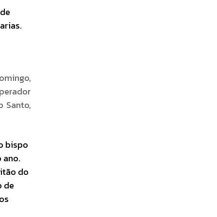
ade
arias.
domingo,
mperador
o Santo,
lo bispo
 ano.
pitão do
o de
ros