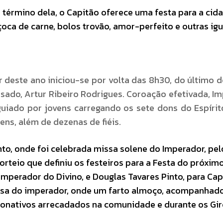
término dela, o Capitão oferece uma festa para a cid
açoca de carne, bolos trovão, amor-perfeito e outras igu
r deste ano iniciou-se por volta das 8h30, do último 
ssado, Artur Ribeiro Rodrigues. Coroação efetivada, I
guiado por jovens carregando os sete dons do Espírit
ens, além de dezenas de fiéis.
anto, onde foi celebrada missa solene do Imperador, pe
teio que definiu os festeiros para a Festa do próximo
Imperador do Divino, e Douglas Tavares Pinto, para Ca
 casa do imperador, onde um farto almoço, acompanhad
donativos arrecadados na comunidade e durante os Gi