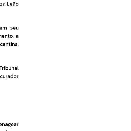
tza Leão
 em seu
mento, a
cantins,
Tribunal
ocurador
menagear