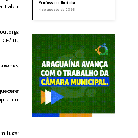
Professora Dorinha
ia Labre
4 de agosto de 2026
 outorga
 TCE/TO,
raxedes,
uecerei
empre em
um lugar