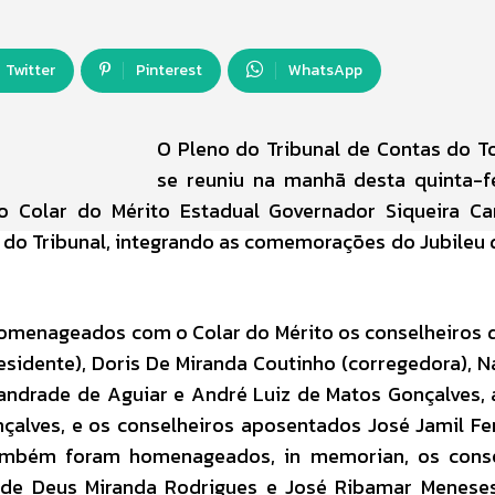
Twitter
Pinterest
WhatsApp
O Pleno do Tribunal de Contas do T
se reuniu na manhã desta quinta-fe
do Colar do Mérito Estadual Governador Siqueira C
a do Tribunal, integrando as comemorações do Jubileu 
omenageados com o Colar do Mérito os conselheiros 
esidente), Doris De Miranda Coutinho (corregedora), N
andrade de Aguiar e André Luiz de Matos Gonçalves,
nçalves, e os conselheiros aposentados José Jamil F
Também foram homenageados, in memorian, os conse
̃o de Deus Miranda Rodrigues e José Ribamar Menes