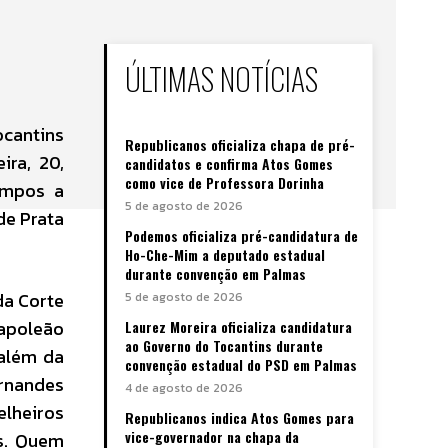
ÚLTIMAS NOTÍCIAS
ocantins
Republicanos oficializa chapa de pré-
ira, 20,
candidatos e confirma Atos Gomes
como vice de Professora Dorinha
ampos a
5 de agosto de 2026
de Prata
Podemos oficializa pré-candidatura de
Ho-Che-Mim a deputado estadual
durante convenção em Palmas
da Corte
5 de agosto de 2026
apoleão
Laurez Moreira oficializa candidatura
ao Governo do Tocantins durante
 além da
convenção estadual do PSD em Palmas
ernandes
4 de agosto de 2026
lheiros
Republicanos indica Atos Gomes para
vice-governador na chapa da
es. Quem