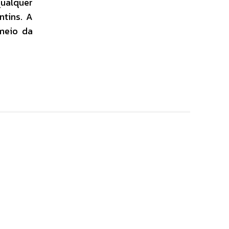
qualquer
ntins. A
meio da