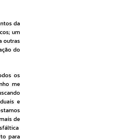
ntos da
icos; um
a outras
zação do
odos os
tenho me
buscando
duais e
estamos
 mais de
sfáltica
to para