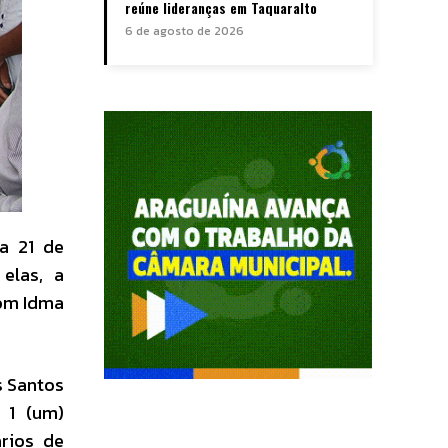
reúne lideranças em Taquaralto
6 de agosto de 2026
a 21 de
elas, a
com Idma
s Santos
; 1 (um)
ários de