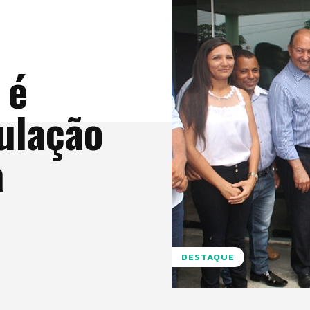
 é
ulação
a
DESTAQUE