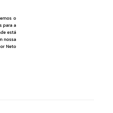
 temos o
s para a
ade está
em nossa
dor Neto