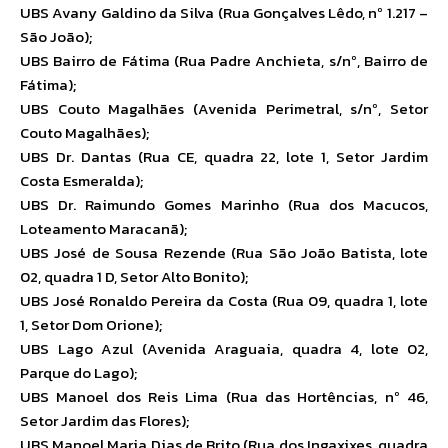
UBS Avany Galdino da Silva (Rua Gonçalves Lêdo, nº 1.217 –
São João);
UBS Bairro de Fátima (Rua Padre Anchieta, s/nº, Bairro de
Fátima);
UBS Couto Magalhães (Avenida Perimetral, s/nº, Setor
Couto Magalhães);
UBS Dr. Dantas (Rua CE, quadra 22, lote 1, Setor Jardim
Costa Esmeralda);
UBS Dr. Raimundo Gomes Marinho (Rua dos Macucos,
Loteamento Maracanã);
UBS José de Sousa Rezende (Rua São João Batista, lote
02, quadra 1 D, Setor Alto Bonito);
UBS José Ronaldo Pereira da Costa (Rua 09, quadra 1, lote
1, Setor Dom Orione);
UBS Lago Azul (Avenida Araguaia, quadra 4, lote 02,
Parque do Lago);
UBS Manoel dos Reis Lima (Rua das Hortências, nº 46,
Setor Jardim das Flores);
UBS Manoel Maria Dias de Brito (Rua dos Ingaxixes, quadra