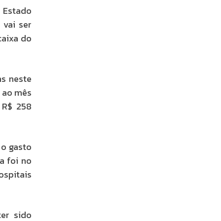
 Estado
 vai ser
caixa do
ns neste
e ao mês
 R$ 258
 o gasto
a foi no
ospitais
er sido