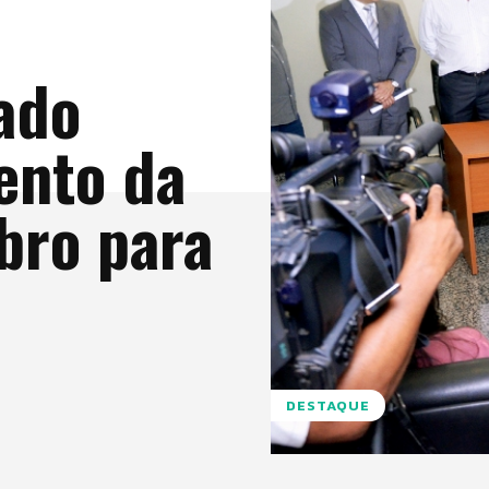
ado
ento da
bro para
DESTAQUE