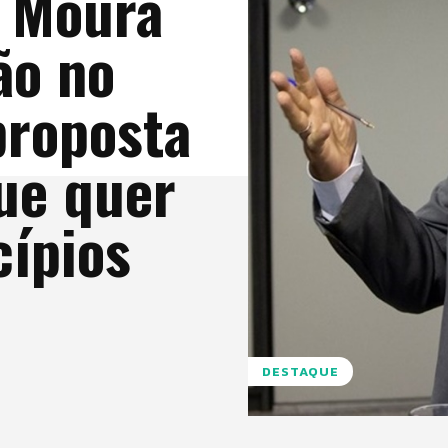
o Moura
ão no
proposta
ue quer
cípios
DESTAQUE