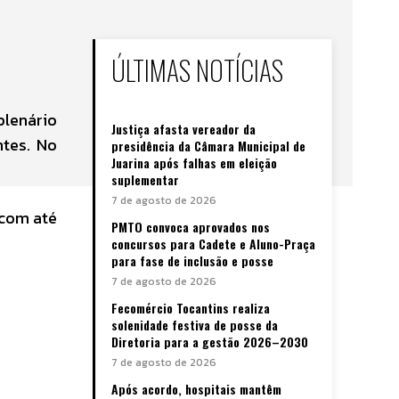
ÚLTIMAS NOTÍCIAS
plenário
Justiça afasta vereador da
ntes. No
presidência da Câmara Municipal de
Juarina após falhas em eleição
suplementar
7 de agosto de 2026
 com até
PMTO convoca aprovados nos
concursos para Cadete e Aluno-Praça
para fase de inclusão e posse
7 de agosto de 2026
Fecomércio Tocantins realiza
solenidade festiva de posse da
Diretoria para a gestão 2026–2030
7 de agosto de 2026
Após acordo, hospitais mantêm