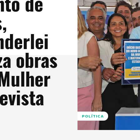
nto de
,
derlei
za obras
 Mulher
evista
POLÍTICA