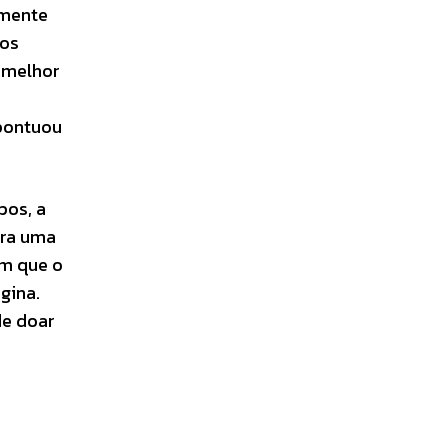
lmente
dos
 melhor
pontuou
pos, a
ara uma
im que o
gina.
de doar