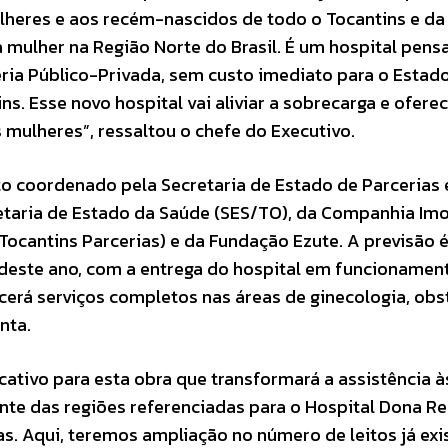
lheres e aos recém-nascidos de todo o Tocantins e da
 mulher na Região Norte do Brasil. É um hospital pens
ria Público-Privada, sem custo imediato para o Estado
ns. Esse novo hospital vai aliviar a sobrecarga e ofere
ulheres”, ressaltou o chefe do Executivo.
to coordenado pela Secretaria de Estado de Parcerias 
etaria de Estado da Saúde (SES/TO), da Companhia Imob
(Tocantins Parcerias) e da Fundação Ezute. A previsão 
deste ano, com a entrega do hospital em funcionamen
erá serviços completos nas áreas de ginecologia, obst
nta.
cativo para esta obra que transformará a assistência à
te das regiões referenciadas para o Hospital Dona Re
. Aqui, teremos ampliação no número de leitos já exi