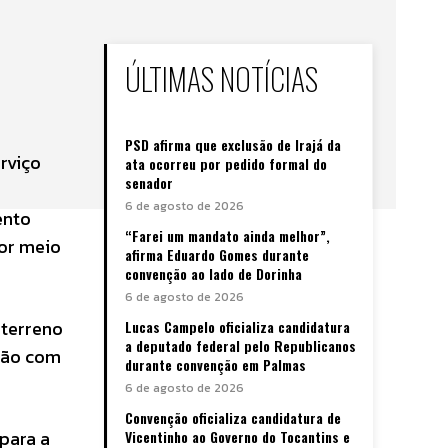
ÚLTIMAS NOTÍCIAS
PSD afirma que exclusão de Irajá da
rviço
ata ocorreu por pedido formal do
senador
6 de agosto de 2026
ento
“Farei um mandato ainda melhor”,
por meio
afirma Eduardo Gomes durante
convenção ao lado de Dorinha
6 de agosto de 2026
 terreno
Lucas Campelo oficializa candidatura
a deputado federal pelo Republicanos
stão com
durante convenção em Palmas
6 de agosto de 2026
Convenção oficializa candidatura de
para a
Vicentinho ao Governo do Tocantins e