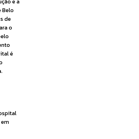
ução e a
e Belo
as de
ara o
pelo
ento
tal é
o
.
ospital
e em