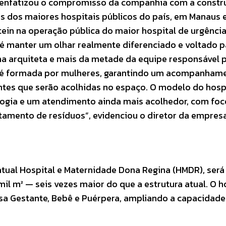
, enfatizou o compromisso da companhia com a constr
s dos maiores hospitais públicos do país, em Manaus 
tein na operação pública do maior hospital de urgênci
é manter um olhar realmente diferenciado e voltado p
uma arquiteta e mais da metade da equipe responsável 
al é formada por mulheres, garantindo um acompanham
ntes que serão acolhidas no espaço. O modelo do hospi
nologia e um atendimento ainda mais acolhedor, com foc
itamento de resíduos”, evidenciou o diretor da empresa
 atual Hospital e Maternidade Dona Regina (HMDR), será
l m² — seis vezes maior do que a estrutura atual. O h
asa Gestante, Bebê e Puérpera, ampliando a capacidad