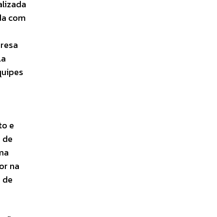
alizada
ada com
presa
la
quipes
to e
 de
uma
or na
o de