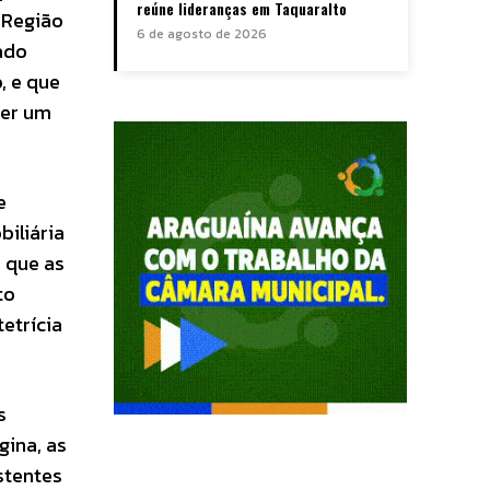
reúne lideranças em Taquaralto
 Região
6 de agosto de 2026
ado
, e que
cer um
e
iliária
é que as
to
etrícia
s
gina, as
stentes