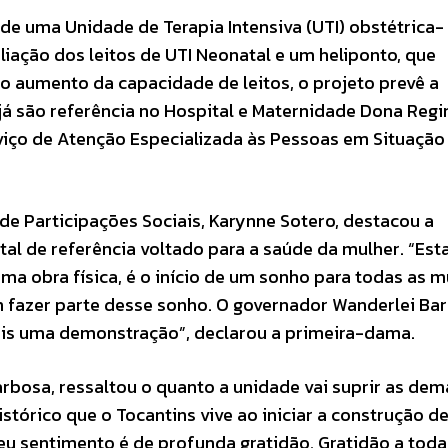
de uma Unidade de Terapia Intensiva (UTI) obstétrica-
liação dos leitos de UTI Neonatal e um heliponto, que
do aumento da capacidade de leitos, o projeto prevê a
á são referência no Hospital e Maternidade Dona Regin
iço de Atenção Especializada às Pessoas em Situação
de Participações Sociais, Karynne Sotero, destacou a
al de referência voltado para a saúde da mulher. “Es
a obra física, é o início de um sonho para todas as m
m fazer parte desse sonho. O governador Wanderlei Ba
is uma demonstração”, declarou a primeira-dama.
arbosa, ressaltou o quanto a unidade vai suprir as de
tórico que o Tocantins vive ao iniciar a construção d
Meu sentimento é de profunda gratidão. Gratidão a toda