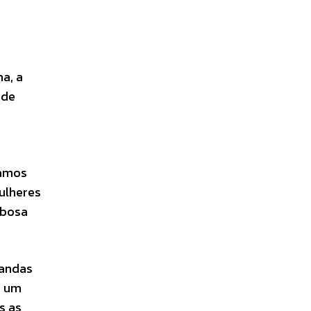
a, a
 de
tamos
ulheres
rbosa
mandas
e um
s as