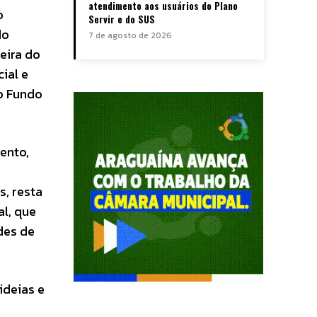
atendimento aos usuários do Plano
o
Servir e do SUS
do
7 de agosto de 2026
eira do
ial e
 o Fundo
ento,
s, resta
al, que
des de
ideias e