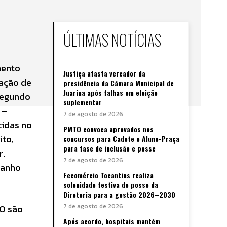
ÚLTIMAS NOTÍCIAS
mento
Justiça afasta vereador da
tação de
presidência da Câmara Municipal de
Juarina após falhas em eleição
Segundo
suplementar
 –
7 de agosto de 2026
cidas no
PMTO convoca aprovados nos
ito,
concursos para Cadete e Aluno-Praça
para fase de inclusão e posse
r.
7 de agosto de 2026
manho
Fecomércio Tocantins realiza
solenidade festiva de posse da
Diretoria para a gestão 2026–2030
7 de agosto de 2026
TO são
Após acordo, hospitais mantêm