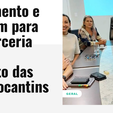
ento e
m para
rceria
o das
ocantins
GERAL