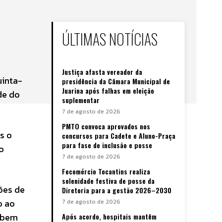
ÚLTIMAS NOTÍCIAS
Justiça afasta vereador da
uinta-
presidência da Câmara Municipal de
Juarina após falhas em eleição
de do
suplementar
7 de agosto de 2026
PMTO convoca aprovados nos
s o
concursos para Cadete e Aluno-Praça
para fase de inclusão e posse
o
7 de agosto de 2026
Fecomércio Tocantins realiza
solenidade festiva de posse da
ões de
Diretoria para a gestão 2026–2030
o ao
7 de agosto de 2026
, bem
Após acordo, hospitais mantêm