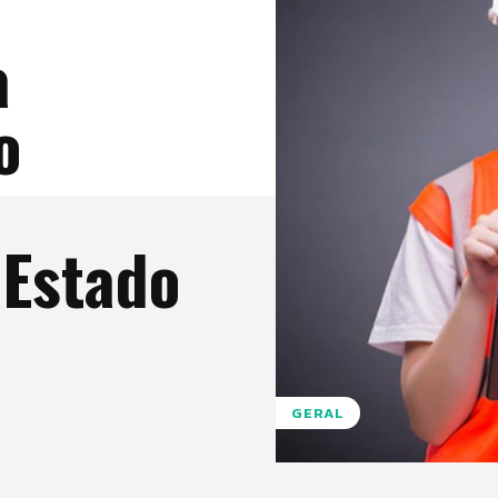
a
o
 Estado
GERAL