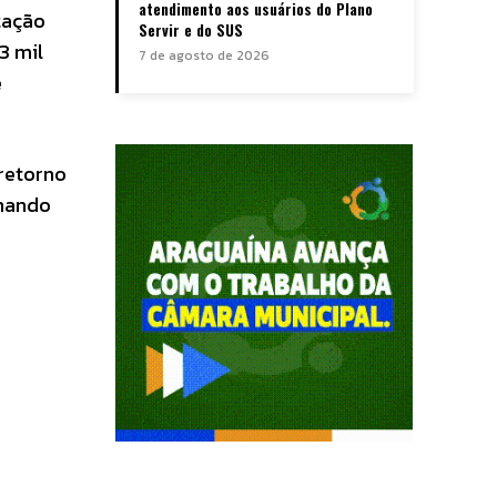
atendimento aos usuários do Plano
tação
Servir e do SUS
3 mil
7 de agosto de 2026
e
 retorno
imando