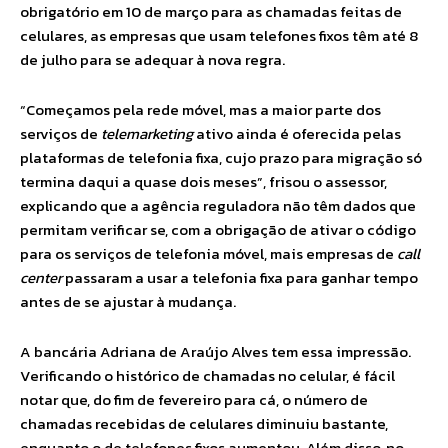
obrigatório em 10 de março para as chamadas feitas de
celulares, as empresas que usam telefones fixos têm até 8
de julho para se adequar à nova regra.
“Começamos pela rede móvel, mas a maior parte dos
serviços de
telemarketing
ativo ainda é oferecida pelas
plataformas de telefonia fixa, cujo prazo para migração só
termina daqui a quase dois meses”, frisou o assessor,
explicando que a agência reguladora não têm dados que
permitam verificar se, com a obrigação de ativar o código
para os serviços de telefonia móvel, mais empresas de
call
center
passaram a usar a telefonia fixa para ganhar tempo
antes de se ajustar à mudança.
A bancária Adriana de Araújo Alves tem essa impressão.
Verificando o histórico de chamadas no celular, é fácil
notar que, do fim de fevereiro para cá, o número de
chamadas recebidas de celulares diminuiu bastante,
enquanto o de telefones fixos aumentou. Além disso, no