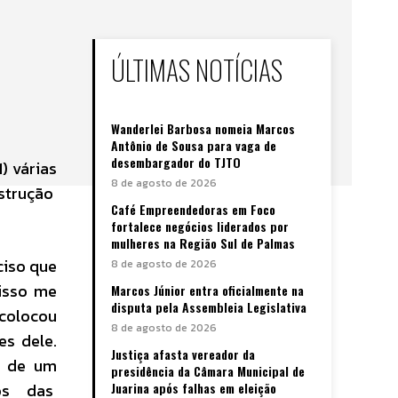
ÚLTIMAS NOTÍCIAS
Wanderlei Barbosa nomeia Marcos
Antônio de Sousa para vaga de
desembargador do TJTO
) várias
8 de agosto de 2026
nstrução
Café Empreendedoras em Foco
fortalece negócios liderados por
mulheres na Região Sul de Palmas
ciso que
8 de agosto de 2026
 isso me
Marcos Júnior entra oficialmente na
disputa pela Assembleia Legislativa
 colocou
8 de agosto de 2026
es dele.
Justiça afasta vereador da
o de um
presidência da Câmara Municipal de
ios das
Juarina após falhas em eleição