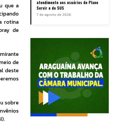
atendimento aos usuários do Plano
eu que a
Servir e do SUS
ecipando
7 de agosto de 2026
a rotina
spray de
lmirante
 meio de
al deste
 seremos
ou sobre
onvênios
l).