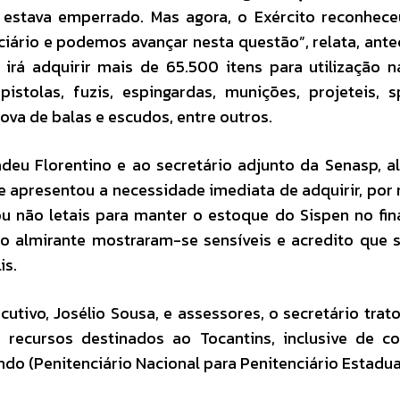
o estava emperrado. Mas agora, o Exército reconhec
iário e podemos avançar nesta questão”, relata, ant
rá adquirir mais de 65.500 itens para utilização n
istolas, fuzis, espingardas, munições, projeteis, 
ova de balas e escudos, entre outros.
deu Florentino e ao secretário adjunto da Senasp, a
e apresentou a necessidade imediata de adquirir, por
 não letais para manter o estoque do Sispen no fin
 o almirante mostraram-se sensíveis e acredito que
is.
utivo, Josélio Sousa, e assessores, o secretário trat
 recursos destinados ao Tocantins, inclusive de c
o (Penitenciário Nacional para Penitenciário Estadua