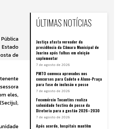
ÚLTIMAS NOTÍCIAS
 Pública
Justiça afasta vereador da
e Estado
presidência da Câmara Municipal de
Juarina após falhas em eleição
posta de
suplementar
7 de agosto de 2026
PMTO convoca aprovados nos
 tenente
concursos para Cadete e Aluno-Praça
para fase de inclusão e posse
sessora
7 de agosto de 2026
om eles,
Fecomércio Tocantins realiza
Seciju),
solenidade festiva de posse da
Diretoria para a gestão 2026–2030
7 de agosto de 2026
unidade
Após acordo, hospitais mantêm