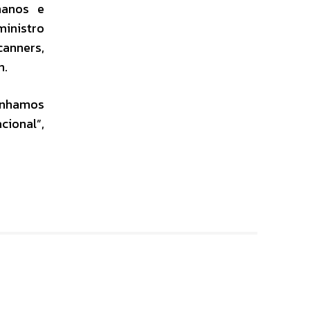
manos e
inistro
canners,
n.
tenhamos
cional”,