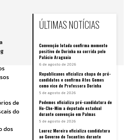
ÚLTIMAS NOTÍCIAS
a
Convenção lotada confirma momento
ng
positivo de Dorinha na corrida pelo
Palácio Araguaia
6 de agosto de 2026
os
Republicanos oficializa chapa de pré-
rsos
candidatos e confirma Atos Gomes
como vice de Professora Dorinha
5 de agosto de 2026
órios de
Podemos oficializa pré-candidatura de
Ho-Che-Mim a deputado estadual
scais do
durante convenção em Palmas
5 de agosto de 2026
ão dos
Laurez Moreira oficializa candidatura
ao Governo do Tocantins durante