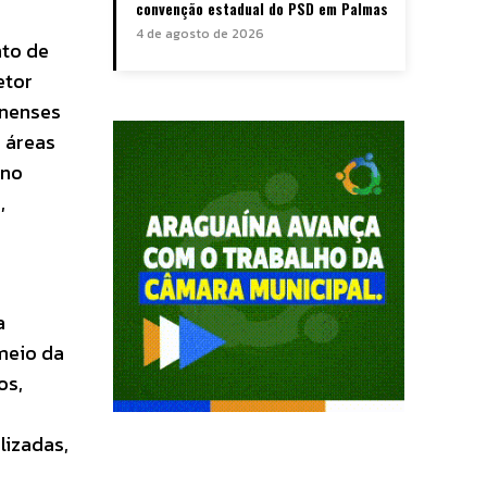
convenção estadual do PSD em Palmas
4 de agosto de 2026
nto de
etor
inenses
 áreas
 no
,
a
meio da
os,
lizadas,