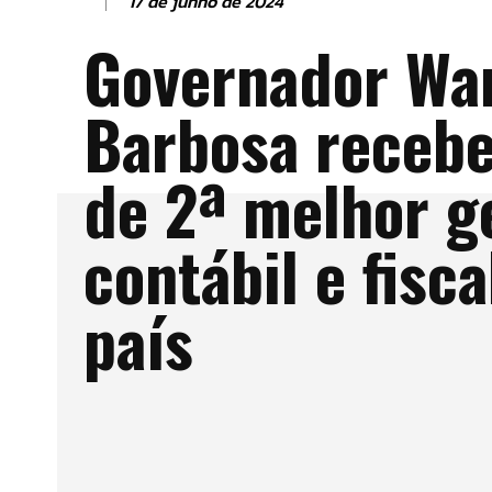
17 de junho de 2024
Governador Wa
Barbosa receb
de 2ª melhor g
contábil e fisca
país