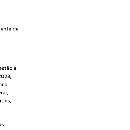
dente de
estão a
2023,
anco
ral,
tins,
os