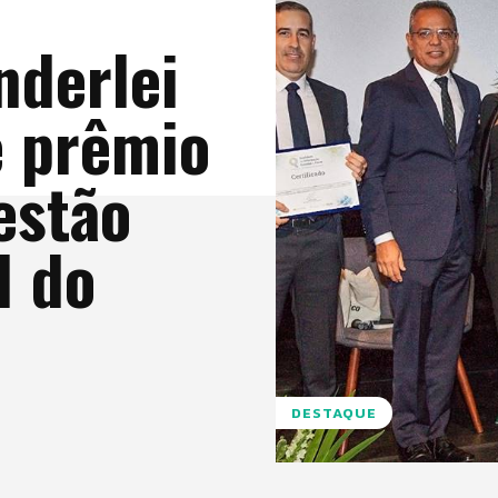
nderlei
e prêmio
estão
l do
DESTAQUE