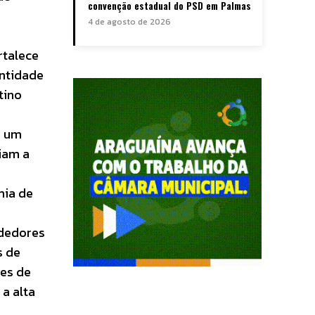
convenção estadual do PSD em Palmas
4 de agosto de 2026
rtalece
entidade
tino
o um
iam a
mia de
ndedores
s de
tes de
 a alta