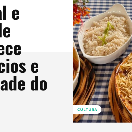
l e
de
ece
ios e
dade do
CULTURA