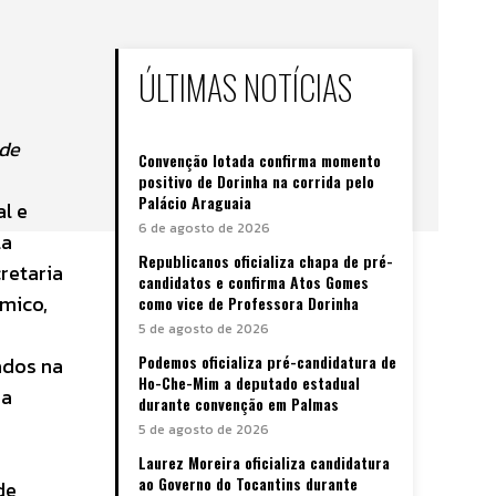
ÚLTIMAS NOTÍCIAS
 de
Convenção lotada confirma momento
positivo de Dorinha na corrida pelo
Palácio Araguaia
l e
6 de agosto de 2026
la
Republicanos oficializa chapa de pré-
retaria
candidatos e confirma Atos Gomes
mico,
como vice de Professora Dorinha
5 de agosto de 2026
Podemos oficializa pré-candidatura de
ados na
Ho-Che-Mim a deputado estadual
 a
durante convenção em Palmas
5 de agosto de 2026
Laurez Moreira oficializa candidatura
ao Governo do Tocantins durante
de