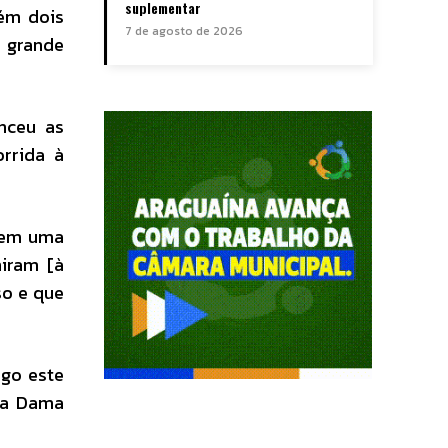
suplementar
bém dois
7 de agosto de 2026
o grande
nceu as
rrida à
erem uma
iram [à
so e que
ogo este
ira Dama