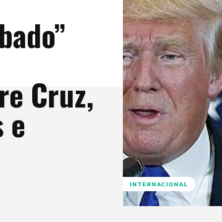
ábado”
re Cruz,
 e
INTERNACIONAL