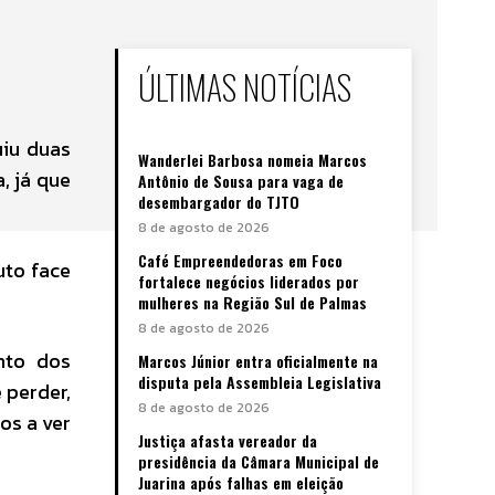
ÚLTIMAS NOTÍCIAS
uiu duas
Wanderlei Barbosa nomeia Marcos
, já que
Antônio de Sousa para vaga de
desembargador do TJTO
8 de agosto de 2026
Café Empreendedoras em Foco
uto face
fortalece negócios liderados por
mulheres na Região Sul de Palmas
8 de agosto de 2026
nto dos
Marcos Júnior entra oficialmente na
disputa pela Assembleia Legislativa
e perder,
8 de agosto de 2026
os a ver
Justiça afasta vereador da
presidência da Câmara Municipal de
Juarina após falhas em eleição