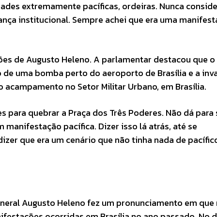
ades extremamente pacíficas, ordeiras. Nunca conside
nça institucional. Sempre achei que era uma manifes
ções de Augusto Heleno. A parlamentar destacou que o
 de uma bomba perto do aeroporto de Brasília e a inv
o acampamento no Setor Militar Urbano, em Brasília.
s para quebrar a Praça dos Três Poderes. Não dá para 
anifestação pacífica. Dizer isso lá atrás, até se
izer que era um cenário que não tinha nada de pacífic
general Augusto Heleno fez um pronunciamento em que
ifestações ocorridas em Brasília no ano passado. No d