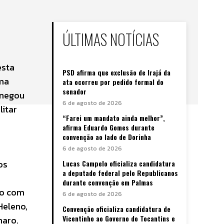
ÚLTIMAS NOTÍCIAS
esta
PSD afirma que exclusão de Irajá da
uma
ata ocorreu por pedido formal do
senador
 negou
6 de agosto de 2026
litar
“Farei um mandato ainda melhor”,
afirma Eduardo Gomes durante
convenção ao lado de Dorinha
6 de agosto de 2026
os
Lucas Campelo oficializa candidatura
a deputado federal pelo Republicanos
durante convenção em Palmas
to com
6 de agosto de 2026
Heleno,
Convenção oficializa candidatura de
Vicentinho ao Governo do Tocantins e
naro.