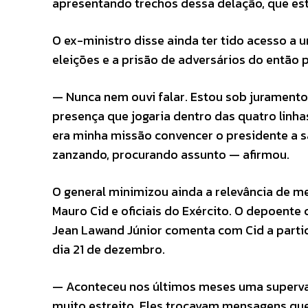
apresentando trechos dessa delação, que está
O ex-ministro disse ainda ter tido acesso a
eleições e a prisão de adversários do então 
— Nunca nem ouvi falar. Estou sob juramento
presença que jogaria dentro das quatro linhas
era minha missão convencer o presidente a sai
zanzando, procurando assunto — afirmou.
O general minimizou ainda a relevância de m
Mauro Cid e oficiais do Exército. O depoent
Jean Lawand Júnior comenta com Cid a part
dia 21 de dezembro.
— Aconteceu nos últimos meses uma supervalo
muito estreito. Eles trocavam mensagens qu