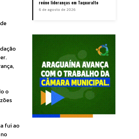
reúne lideranças em Taquaralto
6 de agosto de 2026
 de
adação
er.
rança,
do o
azões
a fui ao
 no