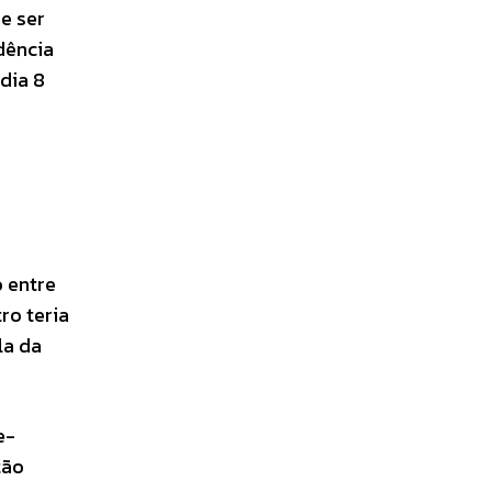
e ser
dência
dia 8
 entre
ro teria
la da
e-
tão