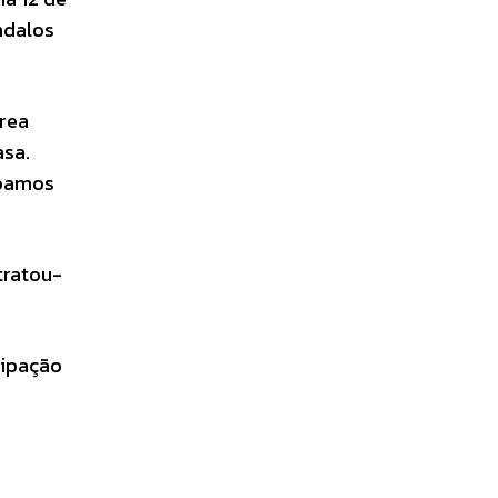
ndalos
área
asa.
ipamos
tratou-
cipação