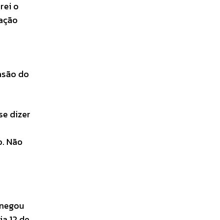
rei o
tação
asão do
se dizer
o. Não
 negou
ia 12 de