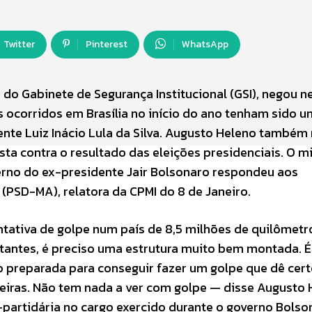
Twitter
Pinterest
WhatsApp
do Gabinete de Segurança Institucional (GSI), negou n
s ocorridos em Brasília no início do ano tenham sido 
ente Luiz Inácio Lula da Silva. Augusto Heleno também
sta contra o resultado das eleições presidenciais. O mi
rno do ex-presidente Jair Bolsonaro respondeu aos
PSD-MA), relatora da CPMI do 8 de Janeiro.
ntativa de golpe num país de 8,5 milhões de quilômetr
antes, é preciso uma estrutura muito bem montada. É
o preparada para conseguir fazer um golpe que dê cer
eiras. Não tem nada a ver com golpe — disse Augusto 
partidária no cargo exercido durante o governo Bolso