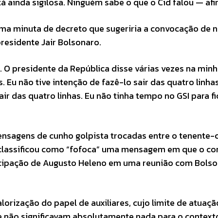
 ainda sigilosa. Ninguém sabe o que o Cid falou — afi
 uma minuta de decreto que sugeriria a convocação de 
presidente Jair Bolsonaro.
. O presidente da República disse várias vezes na min
. Eu não tive intenção de fazê-lo sair das quatro linha
r das quatro linhas. Eu não tinha tempo no GSI para fi
ensagens de cunho golpista trocadas entre o tenente-
e classificou como “fofoca” uma mensagem em que o co
icipação de Augusto Heleno em uma reunião com Bolso
rização do papel de auxiliares, cujo limite de atuaçã
e não significavam absolutamente nada para o context