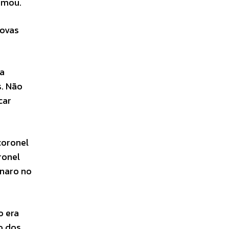
rmou.
novas
ha
s. Não
car
coronel
ronel
naro no
o era
o dos