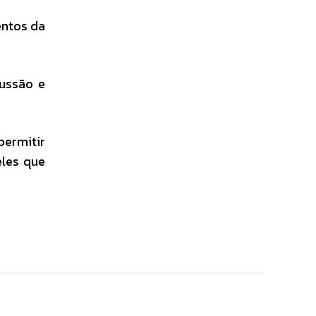
entos da
cussão e
permitir
eles que