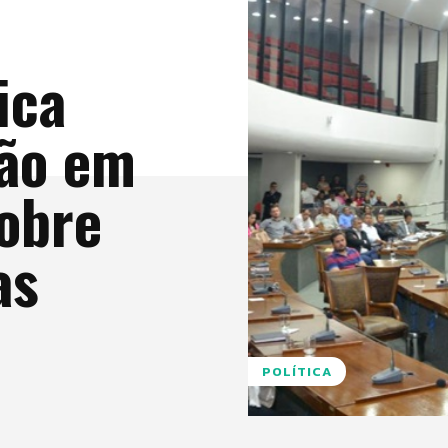
ica
ção em
sobre
as
POLÍTICA