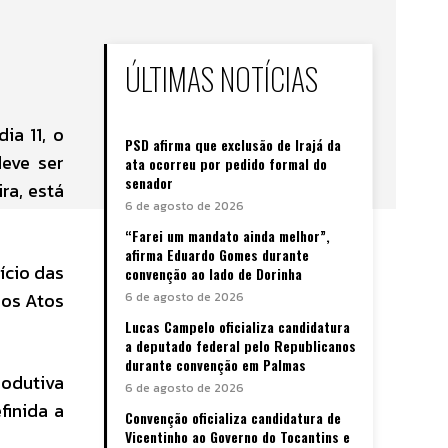
ÚLTIMAS NOTÍCIAS
ia 11, o
PSD afirma que exclusão de Irajá da
deve ser
ata ocorreu por pedido formal do
senador
ra, está
6 de agosto de 2026
“Farei um mandato ainda melhor”,
afirma Eduardo Gomes durante
ício das
convenção ao lado de Dorinha
dos Atos
6 de agosto de 2026
Lucas Campelo oficializa candidatura
a deputado federal pelo Republicanos
durante convenção em Palmas
rodutiva
6 de agosto de 2026
finida a
Convenção oficializa candidatura de
Vicentinho ao Governo do Tocantins e