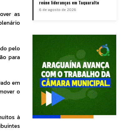
reúne lideranças em Taquaralto
6 de agosto de 2026
over as
plenário
ido pelo
ção para
evado em
omover o
muitos à
ibuintes