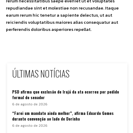
rerum necessitatibus saepe eveniet ut et voluptates
repudiandae sint et molestiae non recusandae. Itaque
earum rerum hic tenetur a sapiente delectus, ut aut
reiciendis voluptatibus maiores alias consequatur aut
perferendis doloribus asperiores repellat.
ÚLTIMAS NOTÍCIAS
PSD afirma que exclusão de Irajá da ata ocorreu por pedido
formal do senador
6 de agosto de 2026
“Farei um mandato ainda melhor”, afirma Eduardo Gomes
durante convenção ao lado de Dorinha
6 de agosto de 2026