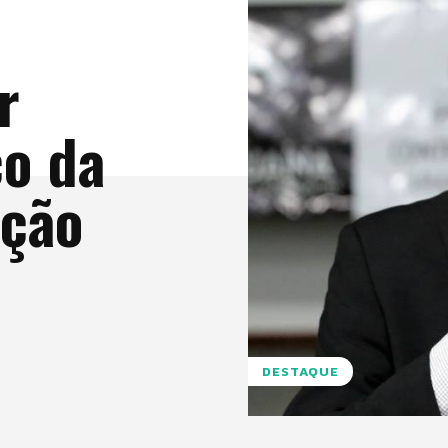
r
o da
ação
DESTAQUE