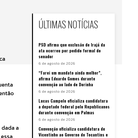
ÚLTIMAS NOTÍCIAS
PSD afirma que exclusão de Irajá da
ata ocorreu por pedido formal do
senador
ca
6 de agosto de 2026
“Farei um mandato ainda melhor”,
afirma Eduardo Gomes durante
uenta
convenção ao lado de Dorinha
6 de agosto de 2026
 então
Lucas Campelo oficializa candidatura
a deputado federal pelo Republicanos
durante convenção em Palmas
6 de agosto de 2026
 dada a
Convenção oficializa candidatura de
Vicentinho ao Governo do Tocantins e
 essa