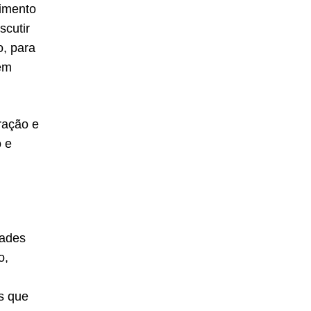
imento
scutir
o, para
 em
ração e
o e
dades
o,
as que