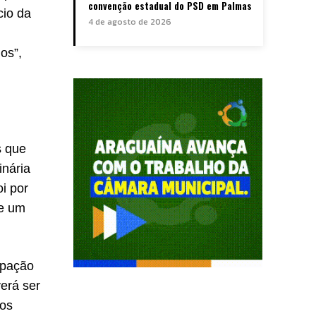
convenção estadual do PSD em Palmas
cio da
4 de agosto de 2026
os”,
s que
inária
i por
de um
upação
erá ser
mos