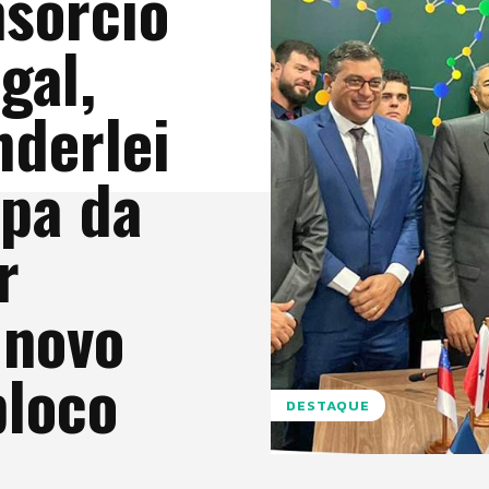
sórcio
gal,
derlei
ipa da
r
 novo
bloco
DESTAQUE