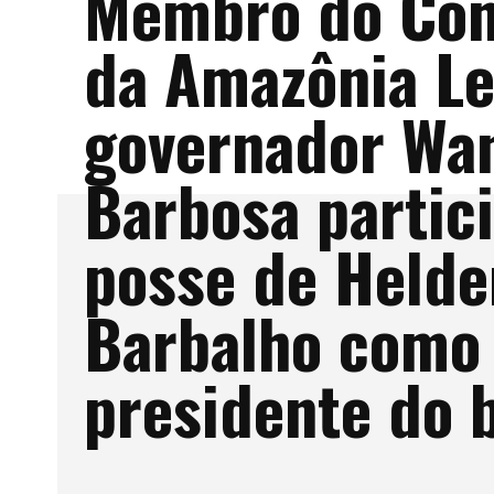
Membro do Con
da Amazônia Le
governador Wan
Barbosa partic
posse de Helde
Barbalho como
presidente do 