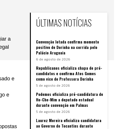
ÚLTIMAS NOTÍCIAS
iar a
Convenção lotada confirma momento
egal
positivo de Dorinha na corrida pelo
Palácio Araguaia
6 de agosto de 2026
Republicanos oficializa chapa de pré-
candidatos e confirma Atos Gomes
sado e
como vice de Professora Dorinha
5 de agosto de 2026
Podemos oficializa pré-candidatura de
go e
Ho-Che-Mim a deputado estadual
durante convenção em Palmas
5 de agosto de 2026
Laurez Moreira oficializa candidatura
ao Governo do Tocantins durante
opostas