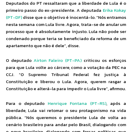
Deputados do PT ressaltaram que a liberdade de Lula é o
primeiro passo do ex-presidente. A deputada
Erika Kokay
(PT-DF)
disse que o objetivo é inocentá-lo. “Nós entramos
nesta semana com Lula livre. Agora, trata-se de anular um
processo que é absolutamente injusto. Lula não pode ser
condenado porque teria se beneficiado da reforma de um
apartamento que não é dele”, disse.
O deputado
Airton Faleiro (PT-PA)
criticou os esforços
para que Lula volte ao cárcere, como a votação da PEC na
CCJ. “O Supremo Tribunal Federal fez justiça à
Constituição e liberou o Lula. Agora, querem rasgar a
Constituição e alterá-la para impedir o Lula livre”, afirmou.
Para o deputado
Henrique Fontana (PT-RS)
, após a
liberdade, Lula vai retomar o seu protagonismo na vida
pública. “Nós queremos o presidente Lula de volta ao
cenário brasileiro para andar pelo Brasil, dialogando com
o povo brasileiro, dialogando com forças políticas que