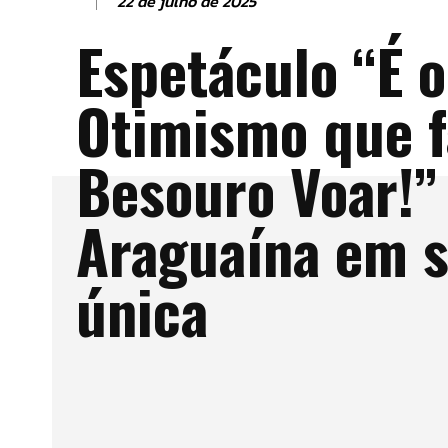
22 de julho de 2025
Espetáculo “É o
Otimismo que f
Besouro Voar!”
Araguaína em 
única