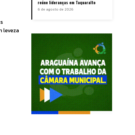
reúne lideranças em Taquaralto
6 de agosto de 2026
os
m leveza