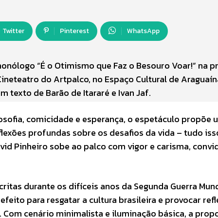
Twitter
Pinterest
WhatsApp
monólogo “É o Otimismo que Faz o Besouro Voar!” na p
 Cineteatro do Artpalco, no Espaço Cultural de Araguaín
 texto de Barão de Itararé e Ivan Jaf.
losofia, comicidade e esperança, o espetáculo propõe
flexões profundas sobre os desafios da vida – tudo is
avid Pinheiro sobe ao palco com vigor e carisma, conv
scritas durante os difíceis anos da Segunda Guerra Mund
feito para resgatar a cultura brasileira e provocar ref
. Com cenário minimalista e iluminação básica, a prop