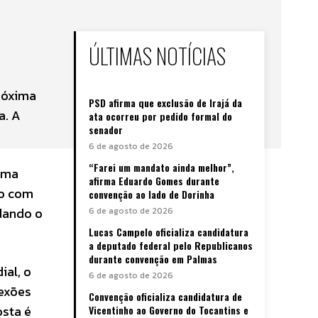
ÚLTIMAS NOTÍCIAS
róxima
PSD afirma que exclusão de Irajá da
a. A
ata ocorreu por pedido formal do
senador
6 de agosto de 2026
“Farei um mandato ainda melhor”,
 uma
afirma Eduardo Gomes durante
so com
convenção ao lado de Dorinha
idando o
6 de agosto de 2026
Lucas Campelo oficializa candidatura
a deputado federal pelo Republicanos
durante convenção em Palmas
ial, o
6 de agosto de 2026
lexões
Convenção oficializa candidatura de
osta é
Vicentinho ao Governo do Tocantins e