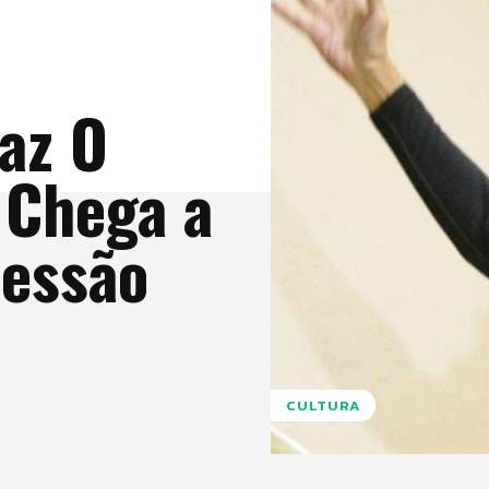
az O
 Chega a
sessão
CULTURA