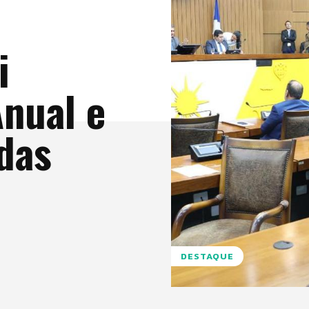
i
nual e
das
DESTAQUE