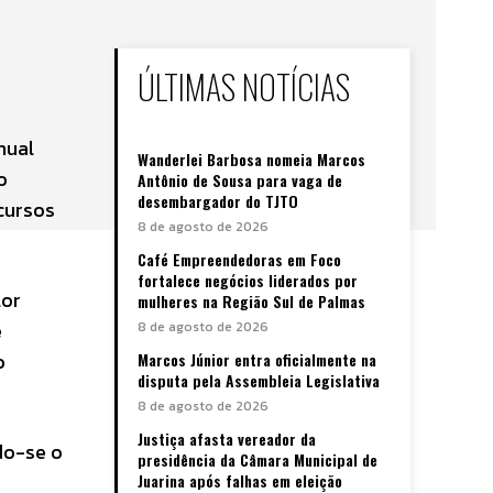
ÚLTIMAS NOTÍCIAS
nual
Wanderlei Barbosa nomeia Marcos
o
Antônio de Sousa para vaga de
desembargador do TJTO
ecursos
8 de agosto de 2026
Café Empreendedoras em Foco
fortalece negócios liderados por
lor
mulheres na Região Sul de Palmas
e
8 de agosto de 2026
o
Marcos Júnior entra oficialmente na
disputa pela Assembleia Legislativa
8 de agosto de 2026
Justiça afasta vereador da
do-se o
presidência da Câmara Municipal de
Juarina após falhas em eleição